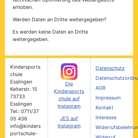
erhoben.
Werden Daten an Dritte weitergegeben?
Es werden keine Daten an Dritte
weitergegeben.
Kindersports
Datenschutz
chule
Datenschutzordn
Esslingen
Die
AGB
Kelterstr. 15
Kindersports
73733
Impressum
chule auf
Esslingen
Instagram
Kontakt
Tel.: 0711/37
Interesse
JES auf
05 438
Instagram
info@kinders
Widerrufsbelehru
portschule-
Widerruf