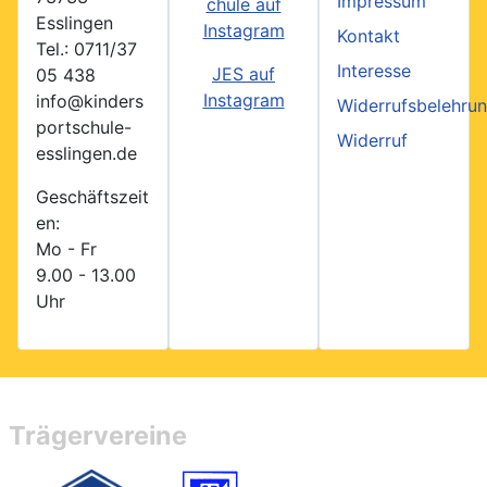
Impressum
chule auf
Esslingen
Instagram
Kontakt
Tel.: 0711/37
Interesse
JES auf
05 438
Instagram
info@kinders
Widerrufsbelehru
portschule-
Widerruf
esslingen.de
Geschäftszeit
en:
Mo - Fr
9.00 - 13.00
Uhr
Trägervereine