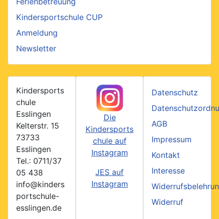
Ferienbetreuung
Kindersportschule CUP
Anmeldung
Newsletter
Kindersports
Datenschutz
chule
Datenschutzordn
Esslingen
Die
AGB
Kelterstr. 15
Kindersports
73733
Impressum
chule auf
Esslingen
Instagram
Kontakt
Tel.: 0711/37
Interesse
JES auf
05 438
Instagram
info@kinders
Widerrufsbelehru
portschule-
Widerruf
esslingen.de