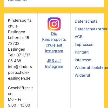
Kindersports
Datenschutz
chule
Datenschutzordn
Esslingen
Die
AGB
Kelterstr. 15
Kindersports
73733
Impressum
chule auf
Esslingen
Instagram
Kontakt
Tel.: 0711/37
Interesse
JES auf
05 438
Instagram
info@kinders
Widerrufsbelehru
portschule-
Widerruf
esslingen.de
Geschäftszeit
en:
Mo - Fr
9.00 - 13.00